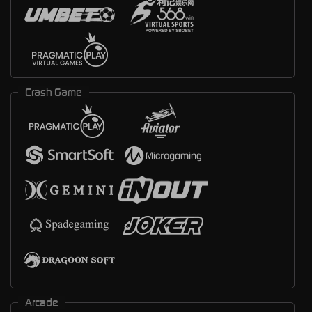
Crash Game
Arcade