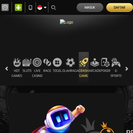
MASUK
DAFTAR
HOT
SLOTS
LIVE
RACE
TOGEL
OLAHRAGA
CRASH
ARCADE
POKER
E-
SABUN
GAMES
CASINO
GAME
SPORTS
AYAM