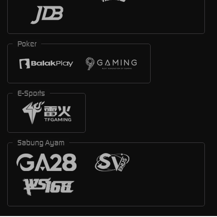
Poker
E-Sports
Sabung Ayam