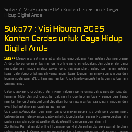
Suka77 : Visi Hiburan 2025 Konten Cerdas untuk Gaya
Hidup Digital Anda
Suka77 : Visi Hiburan 2025
Konten Cerdas untuk Gaya Hidup
Digital Anda
Suka77
Masuki arena di mana adrenalin bertemu peluang. Kami adalah destinasi utama
Anda untuk pengalaman bermain game online yang tak terlupakan. Dari putaran slot yang
mendebarkan hingga strategi poker yang menegangkan, setiap permainan adalah
kesempatan baru untuk meraih kemenangan besar. Dengan antarmuka yang mulus dan
layanan pelanggan 24/7, kami memastikan Anda bisa fokus pada hal terpenting: bermain
dan menang. :
Gabung sekarang di Suka77 dan nikmati ratusan game online paling seru dari provider
ternama. Mulai dari slot gacor, tembak ikan, hingga taruhan bola – semua bisa kamu
mainkan hanya di satu platform! Dapatkan bonus new member, cashback mingguan, dan
event berhadiah jutaan rupiah setiap harinya!
Live Casino,Merupakan permainan yang di siarkan secara live oleh para pemainnya ,
bahkan dalam melakukan pengadukan kartu juga di siarkan secara live , maka bagi pemain
pecinta casino ini sudah di pastikan tidak ada settingan dalam permainan ini.
Slot Online, Permainan slot online ini yang sangat viral dimainkan oleh para pemain taruhan
online. Kenapa ? Karena permainan slot online ini merupakan permainan yang hanya